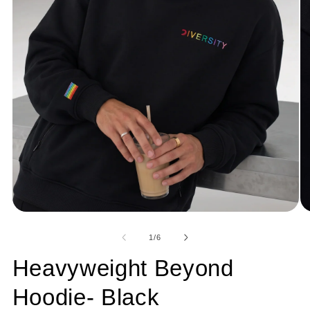
of
1
/
6
Heavyweight Beyond
Hoodie- Black