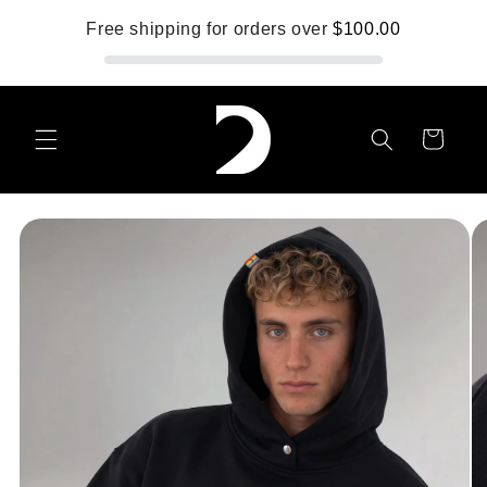
Skip to
Free shipping for orders over
$100.00
content
Cart
Skip to
product
information